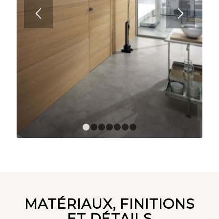
1
2
3
4
5
6
7
MATÉRIAUX, FINITIONS
ET DÉTAILS