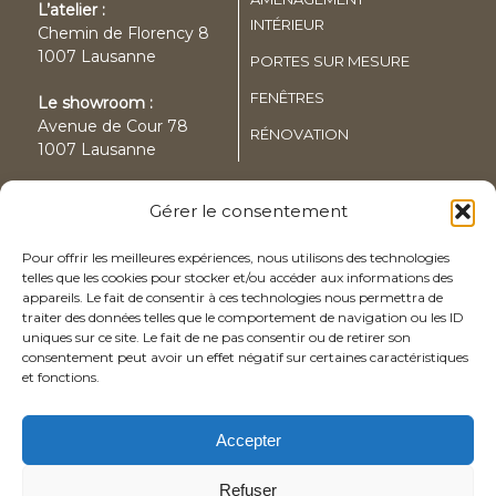
L’atelier :
INTÉRIEUR
Chemin de Florency 8
1007 Lausanne
PORTES SUR MESURE
FENÊTRES
Le showroom :
Avenue de Cour 78
RÉNOVATION
1007 Lausanne
Gérer le consentement
Pour offrir les meilleures expériences, nous utilisons des technologies
Suivez-nous sur
telles que les cookies pour stocker et/ou accéder aux informations des
appareils. Le fait de consentir à ces technologies nous permettra de
traiter des données telles que le comportement de navigation ou les ID
uniques sur ce site. Le fait de ne pas consentir ou de retirer son
consentement peut avoir un effet négatif sur certaines caractéristiques
Coordonnées
et fonctions.
Tél.
:
+41 21 624 05 37
Fax
: +41 21 624 09 15
Accepter
Email
:
info@suarato.ch
Refuser