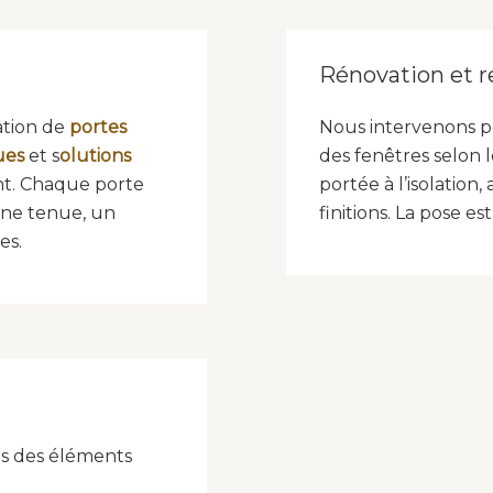
Rénovation et 
ation de
portes
Nous intervenons p
ues
et s
olutions
des fenêtres selon 
nt. Chaque porte
portée à l’isolation
nne tenue, un
finitions. La pose es
es.
ns des éléments