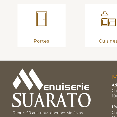
Portes
Cuisine
M
Ad
Ch
10
L’a
Ch
Depuis 40 ans, nous donnons vie à vos