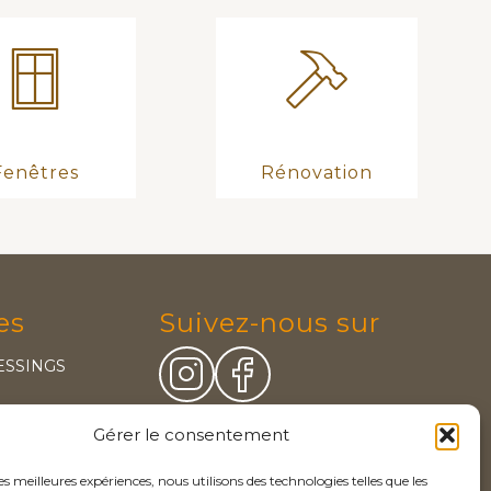
Fenêtres
Rénovation
es
Suivez-nous sur
ESSINGS
Coordonnées
Gérer le consentement
Tél.
:
+41 21 624 05 37
les meilleures expériences, nous utilisons des technologies telles que les