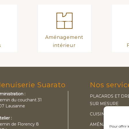
Aménagement
s
intérieur
enuiserie Suarato
Nos servic
ministration :
PLACARDS ET DR
emin du couchant 31
SUR MESURE
07 Lausanne
CUISINES
telier :
emin de Florency 8
AMÉNAGEMENT
Pour offrir 